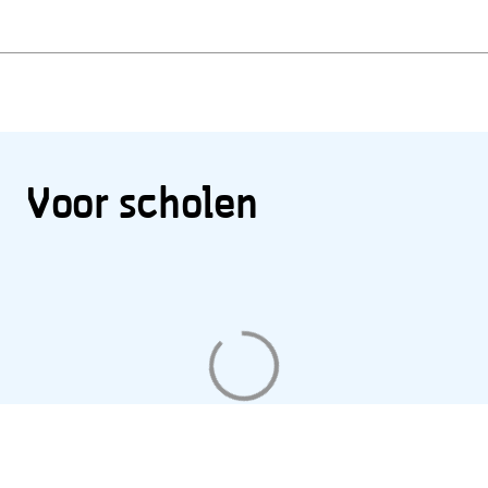
Voor scholen
Aan
het
laden