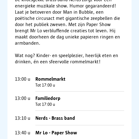
energieke muzikale show. Humor gegarandeerd!
Laat je betoveren door Man in Bubble, een
poëtische circusact met gigantische zeepbellen die
door het publiek zweven. Met zijn Paper Show
brengt Mr Lo verbluffende creaties tot leven. Hij
maakt doorheen de dag unieke papieren ringen en
armbanden.
Wat nog? Kinder- en speelplezier, heerlijk eten en
drinken, én een sfeervolle rommelmarkt!
13:00
u
Rommelmarkt
Tot 17:00 u
13:00
u
Familiedorp
Tot 17:00 u
13:10
u
Nerds - Brass band
13:40
u
Mr Lo - Paper Show