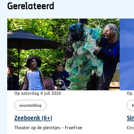
Gerelateerd
Op zaterdag 4 juli 2026
Op 
voorstelling
Zeeboenk (6+)
Si
Theater op de pleintjes – FroeFroe
Cir