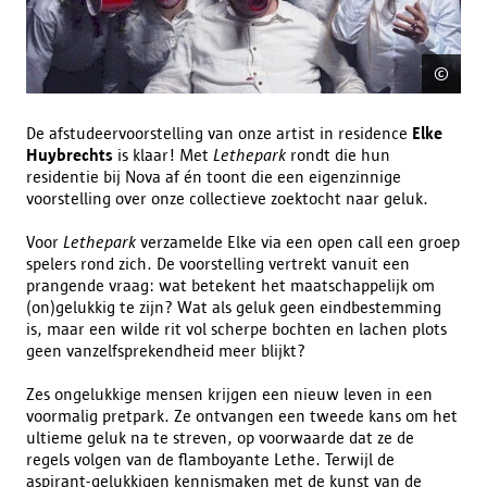
©
Wou
De afstudeervoorstelling van onze artist in residence
Elke
Huybrechts
is klaar! Met
Lethepark
rondt die hun
residentie bij Nova af én toont die een eigenzinnige
voorstelling over onze collectieve zoektocht naar geluk.
Voor
Lethepark
verzamelde Elke via een open call een groep
spelers rond zich. De voorstelling vertrekt vanuit een
prangende vraag: wat betekent het maatschappelijk om
(on)gelukkig te zijn? Wat als geluk geen eindbestemming
is, maar een wilde rit vol scherpe bochten en lachen plots
geen vanzelfsprekendheid meer blijkt?
Zes ongelukkige mensen krijgen een nieuw leven in een
voormalig pretpark. Ze ontvangen een tweede kans om het
ultieme geluk na te streven, op voorwaarde dat ze de
regels volgen van de flamboyante Lethe. Terwijl de
aspirant-gelukkigen kennismaken met de kunst van de